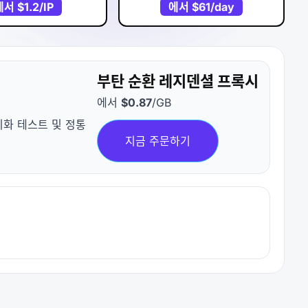
에서
$1.2
/IP
에서
$61
/day
부탄 순환 레지덴셜 프록시
에서
$0.87
/GB
지화 테스트 및 정통
지금 주문하기