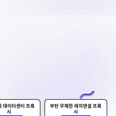
적 데이터센터 프록
부탄 무제한 레지덴셜 프록
시
시