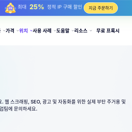
17%
최대
충전 시 보너스 할인
지금 주문하기
25%
최대
정적 IP 구매 할인
81%
최대
순환 IP 구매 할인
품
가격
위치
사용 사례
도움말
리소스
무료 프록시
 웹 스크래핑, SEO, 광고 및 자동화를 위한 실제 부탄 주거용 및
영업팀에 문의하세요.