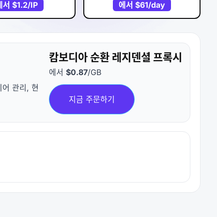
에서
$1.2
/IP
에서
$61
/day
캄보디아 순환 레지덴셜 프록시
에서
$0.87
/GB
어 관리, 현
지금 주문하기