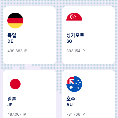
독일
싱가포르
DE
SG
439,883 IP
393,154 IP
일본
호주
JP
AU
487,067 IP
781,766 IP