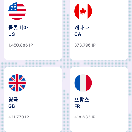
콜롬비아
캐나다
US
CA
1,450,886 IP
373,796 IP
영국
프랑스
GB
FR
421,770 IP
418,633 IP