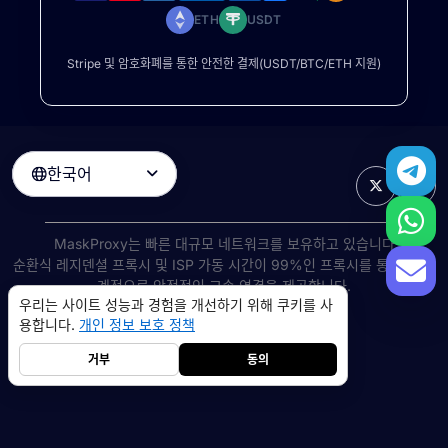
ETH
USDT
Stripe 및 암호화폐를 통한 안전한 결제(USDT/BTC/ETH 지원)
한국어

MaskProxy는 빠른 대규모 네트워크를 보유하고 있습니다
순환식 레지덴셜 프록시
및 ISP 가동 시간이 99%인 프록시를 통해 전 세
계적으로 안정적인 고속 연결을 제공합니다.
우리는 사이트 성능과 경험을 개선하기 위해 쿠키를 사
©
2026
AIWAY LIMITED. 모든 권리 보유.
용합니다.
개인 정보 보호 정책
서비스 약관
개인 정보 보호 정책
환불 정책
쿠키 정책
거부
동의