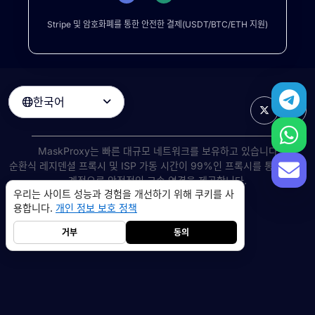
Stripe 및 암호화폐를 통한 안전한 결제(USDT/BTC/ETH 지원)
한국어

MaskProxy는 빠른 대규모 네트워크를 보유하고 있습니다
순환식 레지덴셜 프록시
및 ISP 가동 시간이 99%인 프록시를 통해 전 세
계적으로 안정적인 고속 연결을 제공합니다.
우리는 사이트 성능과 경험을 개선하기 위해 쿠키를 사
©
2026
AIWAY LIMITED. 모든 권리 보유.
용합니다.
개인 정보 보호 정책
서비스 약관
개인 정보 보호 정책
환불 정책
쿠키 정책
거부
동의
레지덴셜 프록시
5GB
-
$9