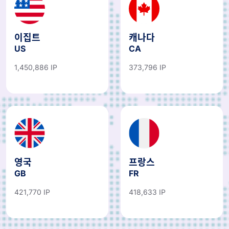
이집트
캐나다
US
CA
1,450,886 IP
373,796 IP
영국
프랑스
GB
FR
421,770 IP
418,633 IP