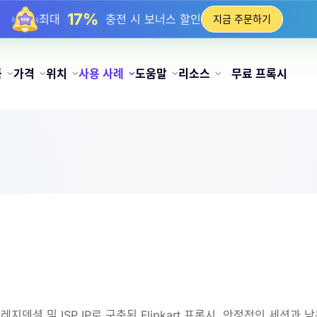
25%
최대
정적 IP 구매 할인
지금 주문하기
81%
최대
순환 IP 구매 할인
품
가격
위치
사용 사례
도움말
리소스
무료 프록시
덴셜 및 ISP IP로 구축된 Flipkart 프록시. 안정적인 세션과 낮