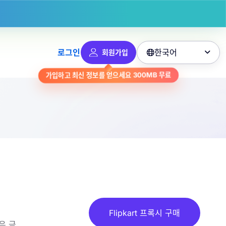
한국어
로그인
회원가입

가입하고 최신 정보를 얻으세요
300MB
무료
Flipkart 프록시 구매
은 금