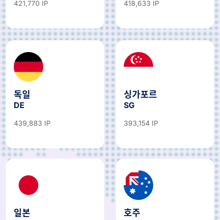
421,770 IP
418,633 IP
독일
싱가포르
DE
SG
439,883 IP
393,154 IP
일본
호주