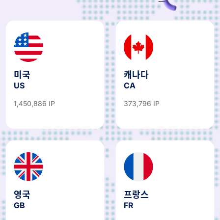
드
미국
캐나다
US
CA
1,450,886 IP
373,796 IP
영국
프랑스
GB
FR