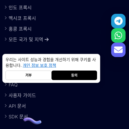
인도 프록시
멕시코 프록시
홍콩 프록시
모든 국가 및 지역
우리는 사이트 성능과 경험을 개선하기 위해 쿠키를 사
도움말
용합니다.
개인 정보 보호 정책
문의하기
거부
동의
FAQ
사용자 가이드
레지덴셜 프록시
5GB
-
$9
API 문서
데이터센터 프록시
10GB
-
$5
SDK 문서
->