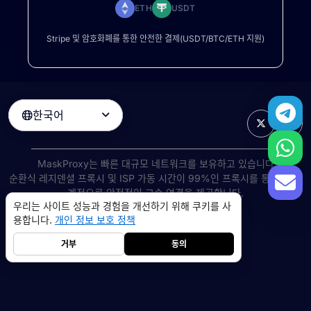
ETH
USDT
Stripe 및 암호화폐를 통한 안전한 결제(USDT/BTC/ETH 지원)
한국어

MaskProxy는 빠른 대규모 네트워크를 보유하고 있습니다
순환식 레지덴셜 프록시
및 ISP 가동 시간이 99%인 프록시를 통해 전 세
계적으로 안정적인 고속 연결을 제공합니다.
우리는 사이트 성능과 경험을 개선하기 위해 쿠키를 사
©
2026
AIWAY LIMITED. 모든 권리 보유.
용합니다.
개인 정보 보호 정책
서비스 약관
개인 정보 보호 정책
환불 정책
쿠키 정책
거부
동의