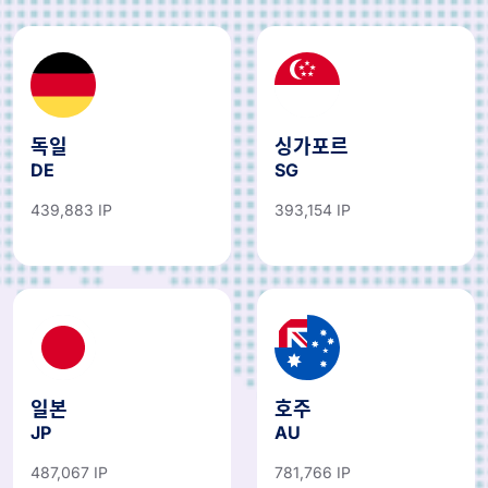
독일
싱가포르
DE
SG
439,883 IP
393,154 IP
일본
호주
JP
AU
487,067 IP
781,766 IP