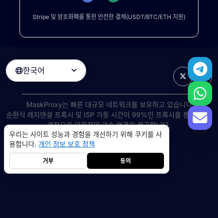
Stripe 및 암호화폐를 통한 안전한 결제(USDT/BTC/ETH 지원)
한국어

MaskProxy는 빠른 대규모 네트워크를 보유하고 있습니다
순환식 레지덴셜 프록시
및 ISP 가동 시간이 99%인 프록시를 통해 전 세
계적으로 안정적인 고속 연결을 제공합니다.
우리는 사이트 성능과 경험을 개선하기 위해 쿠키를 사
©
2026
AIWAY LIMITED. 모든 권리 보유.
용합니다.
개인 정보 보호 정책
서비스 약관
개인 정보 보호 정책
환불 정책
쿠키 정책
거부
동의
레지덴셜 프록시
5GB
-
$9