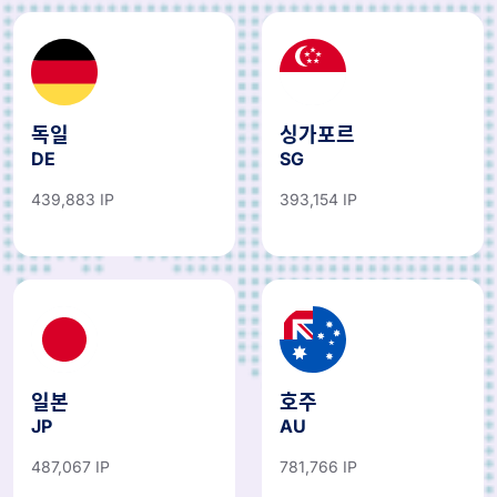
독일
싱가포르
DE
SG
439,883 IP
393,154 IP
일본
호주
JP
AU
487,067 IP
781,766 IP