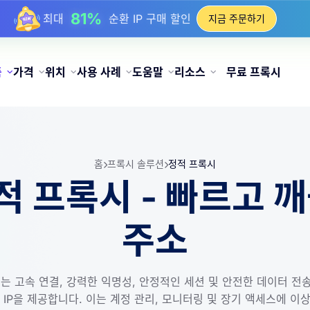
17%
최대
충전 시 보너스 할인
지금 주문하기
25%
최대
정적 IP 구매 할인
81%
최대
순환 IP 구매 할인
품
가격
위치
사용 사례
도움말
리소스
무료 프록시
홈
프록시 솔루션
정적 프록시
정적 프록시 - 빠르고 
주소
록시는 고속 연결, 강력한 익명성, 안정적인 세션 및 안전한 데이터 
 IP을 제공합니다. 이는 계정 관리, 모니터링 및 장기 액세스에 이