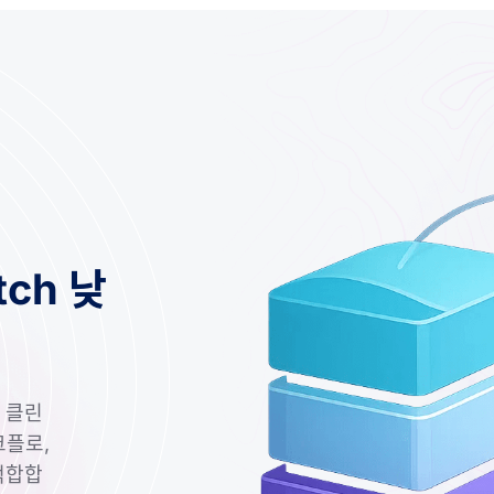
ch 낮
 클린
크플로,
적합합