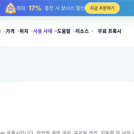
25%
최대
정적 IP 구매 할인
지금 주문하기
81%
최대
순환 IP 구매 할인
품
가격
위치
사용 사례
도움말
리소스
무료 프록시
nder 프록시입니다. 안전한 계정 생성, 프로필 관리, 자동화 및 낮은