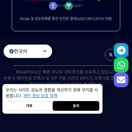
ETH
USDT
Stripe 및 암호화폐를 통한 안전한 결제(USDT/BTC/ETH 지원)
한국어

MaskProxy는 빠른 대규모 네트워크를 보유하고 있습니다
순환식 레지덴셜 프록시
및 ISP 가동 시간이 99%인 프록시를 통해 전 세
계적으로 안정적인 고속 연결을 제공합니다.
우리는 사이트 성능과 경험을 개선하기 위해 쿠키를 사
©
2026
AIWAY LIMITED. 모든 권리 보유.
용합니다.
개인 정보 보호 정책
서비스 약관
개인 정보 보호 정책
환불 정책
쿠키 정책
거부
동의