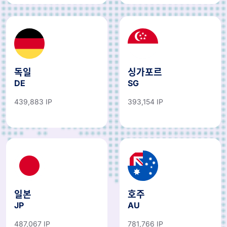
독일
싱가포르
DE
SG
439,883 IP
393,154 IP
일본
호주
JP
AU
487,067 IP
781,766 IP