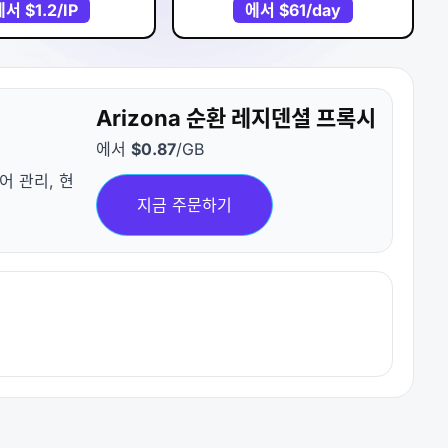
에서
$1.2
/IP
에서
$61
/day
Arizona 순환 레지덴셜 프록시
에서
$0.87
/GB
디어 관리, 현
지금 주문하기