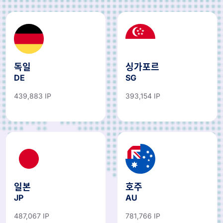
독일
싱가포르
DE
SG
439,883 IP
393,154 IP
일본
호주
JP
AU
487,067 IP
781,766 IP