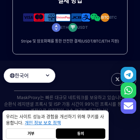
결제 방법
BTC
BTC
ETH
USDT
Stripe 및 암호화폐를 통한 안전한 결제(USDT/BTC/ETH 지원)
한국어

MaskProxy는 빠른 대규모 네트워크를 보유하고 있습니다
순환식 레지덴셜 프록시
및 ISP 가동 시간이 99%인 프록시를 통해 전 세
계적으로 안정적인 고속 연결을 제공합니다.
우리는 사이트 성능과 경험을 개선하기 위해 쿠키를 사
©
2026
AIWAY LIMITED. 모든 권리 보유.
용합니다.
개인 정보 보호 정책
서비스 약관
개인 정보 보호 정책
환불 정책
쿠키 정책
거부
동의