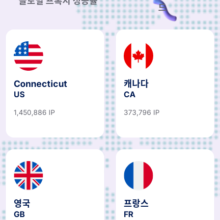
글로벌 프록시 성공률
드
Connecticut
캐나다
US
CA
1,450,886 IP
373,796 IP
영국
프랑스
GB
FR