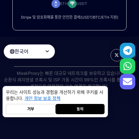
ETH
USDT
Stripe 및 암호화폐를 통한 안전한 결제(USDT/BTC/ETH 지원)
한국어

MaskProxy는 빠른 대규모 네트워크를 보유하고 있습니다
순환식 레지덴셜 프록시
및 ISP 가동 시간이 99%인 프록시를 통해 전 세
계적으로 안정적인 고속 연결을 제공합니다.
우리는 사이트 성능과 경험을 개선하기 위해 쿠키를 사
©
2026
AIWAY LIMITED. 모든 권리 보유.
용합니다.
개인 정보 보호 정책
서비스 약관
개인 정보 보호 정책
환불 정책
쿠키 정책
거부
동의