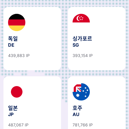
독일
싱가포르
DE
SG
439,883 IP
393,154 IP
일본
호주
JP
AU
487,067 IP
781,766 IP