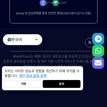
ETH
USDT
Stripe 및 암호화폐를 통한 안전한 결제(USDT/BTC/ETH 지원)
한국어

MaskProxy는 빠른 대규모 네트워크를 보유하고 있습니다
순환식 레지덴셜 프록시
및 ISP 가동 시간이 99%인 프록시를 통해 전 세
계적으로 안정적인 고속 연결을 제공합니다.
우리는 사이트 성능과 경험을 개선하기 위해 쿠키를 사
©
2026
AIWAY LIMITED. 모든 권리 보유.
용합니다.
개인 정보 보호 정책
서비스 약관
개인 정보 보호 정책
환불 정책
쿠키 정책
거부
동의