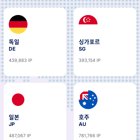
독일
싱가포르
DE
SG
439,883 IP
393,154 IP
일본
호주
JP
AU
487,067 IP
781,766 IP