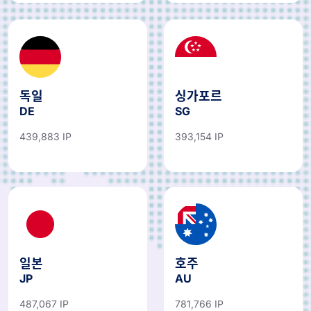
독일
싱가포르
DE
SG
439,883 IP
393,154 IP
일본
호주
JP
AU
487,067 IP
781,766 IP