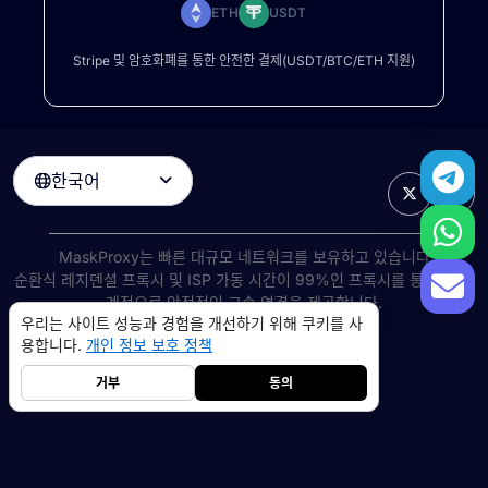
ETH
USDT
Stripe 및 암호화폐를 통한 안전한 결제(USDT/BTC/ETH 지원)
한국어

MaskProxy는 빠른 대규모 네트워크를 보유하고 있습니다
순환식 레지덴셜 프록시
및 ISP 가동 시간이 99%인 프록시를 통해 전 세
계적으로 안정적인 고속 연결을 제공합니다.
우리는 사이트 성능과 경험을 개선하기 위해 쿠키를 사
©
2026
AIWAY LIMITED. 모든 권리 보유.
용합니다.
개인 정보 보호 정책
서비스 약관
개인 정보 보호 정책
환불 정책
쿠키 정책
거부
동의