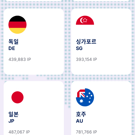
독일
싱가포르
DE
SG
439,883 IP
393,154 IP
일본
호주
JP
AU
487,067 IP
781,766 IP