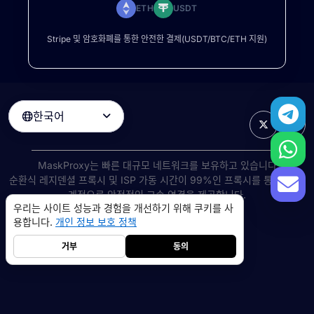
ETH
USDT
Stripe 및 암호화폐를 통한 안전한 결제(USDT/BTC/ETH 지원)
한국어

MaskProxy는 빠른 대규모 네트워크를 보유하고 있습니다
순환식 레지덴셜 프록시
및 ISP 가동 시간이 99%인 프록시를 통해 전 세
계적으로 안정적인 고속 연결을 제공합니다.
우리는 사이트 성능과 경험을 개선하기 위해 쿠키를 사
©
2026
AIWAY LIMITED. 모든 권리 보유.
용합니다.
개인 정보 보호 정책
서비스 약관
개인 정보 보호 정책
환불 정책
쿠키 정책
거부
동의