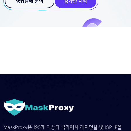
영업팀에 문의
평가판 시작
MaskProxy은 195개 이상의 국가에서 레지덴셜 및 ISP IP을