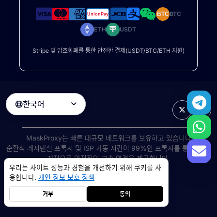
BTC
BTC
ETH
USDT
Stripe 및 암호화폐를 통한 안전한 결제(USDT/BTC/ETH 지원)
한국어

MaskProxy는 빠른 대규모 네트워크를 보유하고 있습니다
순환식 레지덴셜 프록시
및 ISP 가동 시간이 99%인 프록시를 통해 전 세
계적으로 안정적인 고속 연결을 제공합니다.
우리는 사이트 성능과 경험을 개선하기 위해 쿠키를 사
©
2026
AIWAY LIMITED. 모든 권리 보유.
용합니다.
개인 정보 보호 정책
서비스 약관
개인 정보 보호 정책
환불 정책
쿠키 정책
거부
동의