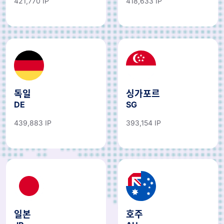
421,770 IP
418,633 IP
독일
싱가포르
DE
SG
439,883 IP
393,154 IP
일본
호주