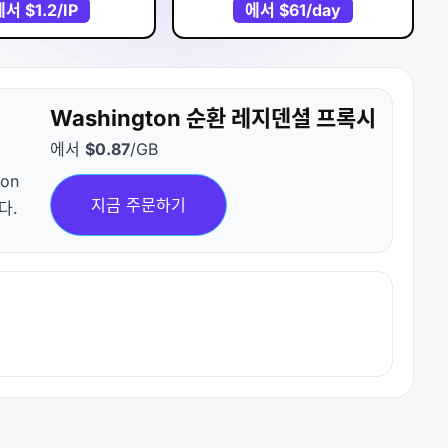
에서
$1.2
/IP
에서
$61
/day
Washington 순환 레지덴셜 프록시
에서
$0.87
/GB
on
지금 주문하기
다.