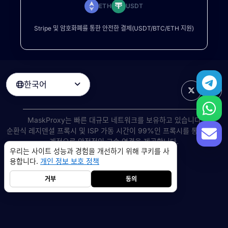
ETH
USDT
Stripe 및 암호화폐를 통한 안전한 결제(USDT/BTC/ETH 지원)
한국어

MaskProxy는 빠른 대규모 네트워크를 보유하고 있습니다
순환식 레지덴셜 프록시
및 ISP 가동 시간이 99%인 프록시를 통해 전 세
계적으로 안정적인 고속 연결을 제공합니다.
우리는 사이트 성능과 경험을 개선하기 위해 쿠키를 사
©
2026
AIWAY LIMITED. 모든 권리 보유.
용합니다.
개인 정보 보호 정책
서비스 약관
개인 정보 보호 정책
환불 정책
쿠키 정책
거부
동의