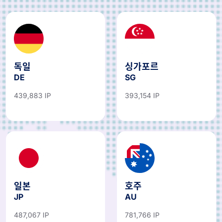
독일
싱가포르
DE
SG
439,883 IP
393,154 IP
일본
호주
JP
AU
487,067 IP
781,766 IP