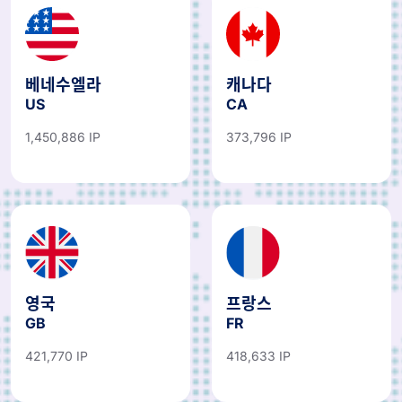
베네수엘라
캐나다
US
CA
1,450,886 IP
373,796 IP
영국
프랑스
GB
FR
421,770 IP
418,633 IP