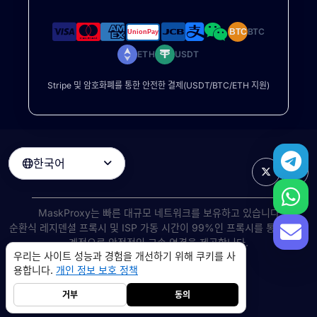
BTC
BTC
ETH
USDT
Stripe 및 암호화폐를 통한 안전한 결제(USDT/BTC/ETH 지원)
한국어

MaskProxy는 빠른 대규모 네트워크를 보유하고 있습니다
순환식 레지덴셜 프록시
및 ISP 가동 시간이 99%인 프록시를 통해 전 세
계적으로 안정적인 고속 연결을 제공합니다.
우리는 사이트 성능과 경험을 개선하기 위해 쿠키를 사
©
2026
AIWAY LIMITED. 모든 권리 보유.
용합니다.
개인 정보 보호 정책
서비스 약관
개인 정보 보호 정책
환불 정책
쿠키 정책
거부
동의