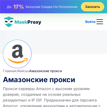
25%
Заказать
До
Скидка На Статические Покупки IP
81%
До
Скидка На Чередующиеся Покупки IP
Войти
Главная
Кейсы
Амазонские прокси
Амазонские прокси
Прокси-серверы Amazon с высоким уровнем
доверия, созданные на основе реальных
резидентных и IP ISP. Предназначен для парсинга
Amazon, управления аккаунтами и автоматизации с