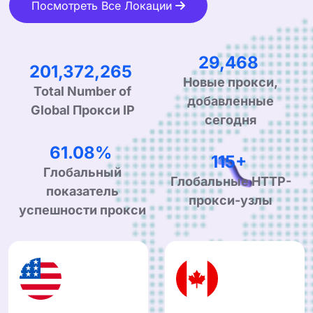
Посмотреть Все Локации
48,196
329,347,163
Новые прокси,
Total Number of
добавленные
Global Прокси IP
сегодня
99.90%
190+
Глобальный
Глобальные HTTP-
показатель
прокси-узлы
успешности прокси