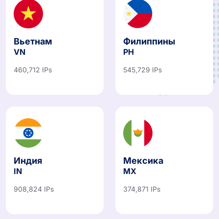
Вьетнам
Филиппины
VN
PH
460,712 IPs
545,729 IPs
Индия
Мексика
IN
MX
908,824 IPs
374,871 IPs