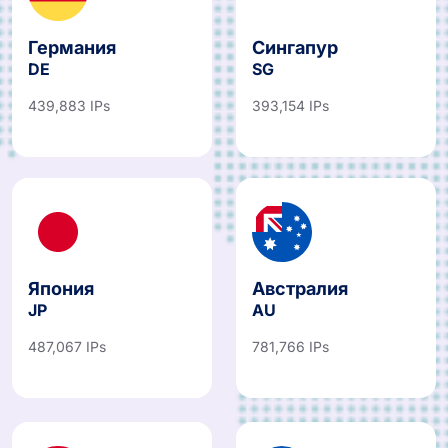
Германия
Сингапур
DE
SG
439,883 IPs
393,154 IPs
Япония
Австралия
JP
AU
487,067 IPs
781,766 IPs