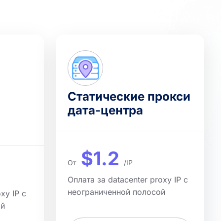
Статические прокси
дата-центра
$1.2
От
/IP
Оплата за datacenter proxy IP с
неограниченной полосой
oxy IP с
ой