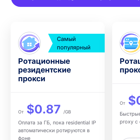
Самый
популярный
Ротационные
Рота
резидентские
прок
прокси
$
От
$0.87
От
/GB
Быстрые 
proxy с
Оплата за ГБ, пока residential IP
автоматически ротируются в
фоне