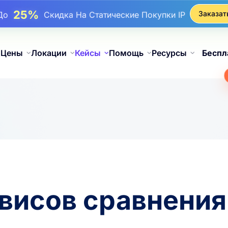
17%
До
Бонусная Скидка На Пополнения
Заказат
25%
До
Скидка На Статические Покупки IP
81%
До
Скидка На Чередующиеся Покупки IP
Цены
Локации
Кейсы
Помощь
Ресурсы
Беспл
рвисов сравнения