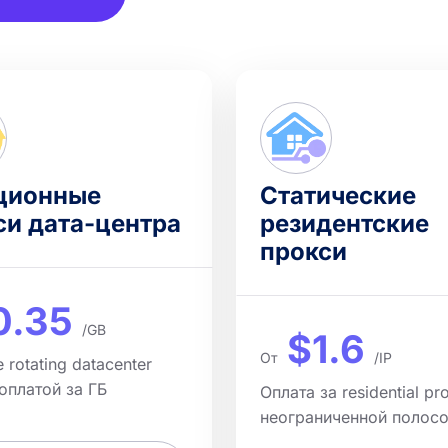
ционные
Статические
си дата-центра
резидентские
прокси
0.35
/GB
$1.6
От
/IP
rotating datacenter
 оплатой за ГБ
Оплата за residential pr
неограниченной полос