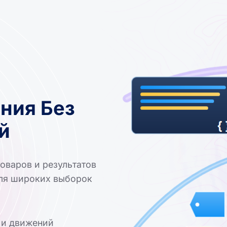
ния Без
й
оваров и результатов
 для широких выборок
й и движений