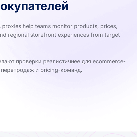
окупателей
proxies help teams monitor products, prices,
s and regional storefront experiences from target
делают проверки реалистичнее для ecommerce-
перепродаж и pricing-команд.