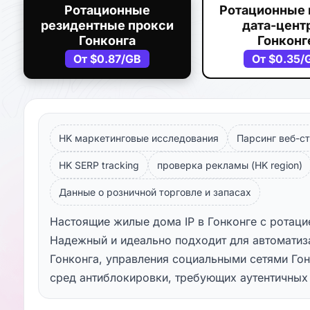
Ротационные
Ротационные 
резидентные прокси
дата-центр
Гонконга
Гонконг
От
$0.87
/GB
От
$0.35
/
HK маркетинговые исследования
Парсинг веб-ст
HK SERP tracking
проверка рекламы (HK region)
Данные о розничной торговле и запасах
Настоящие жилые дома IP в Гонконге с ротаци
Надежный и идеально подходит для автомати
Гонконга, управления социальными сетями Гон
сред антиблокировки, требующих аутентичных