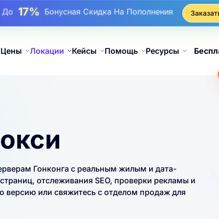
17%
До
Бонусная Скидка На Пополнения
Заказат
25%
До
Скидка На Статические Покупки IP
81%
До
Скидка На Чередующиеся Покупки IP
Цены
Локации
Кейсы
Помощь
Ресурсы
Беспл
рокси
ерверам Гонконга с реальным жилым и дата-
-страниц, отслеживания SEO, проверки рекламы и
ю версию или свяжитесь с отделом продаж для