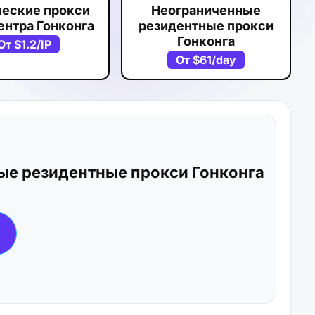
ческие прокси
Неограниченные
ентра Гонконга
резидентные прокси
Гонконга
От
$1.2
/IP
От
$61
/day
ые резидентные прокси Гонконга