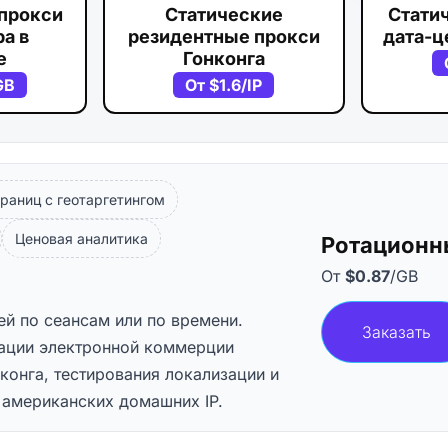
прокси
Статические
Стати
а в
резидентные прокси
дата-ц
е
Гонконга
GB
От
$1.6
/IP
раниц с геотаргетингом
Ценовая аналитика
Ротационн
От
$0.87
/GB
ей по сеансам или по времени.
Заказать
зации электронной коммерции
конга, тестирования локализации и
 американских домашних IP.