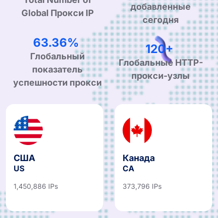
Total Number of
добавленные
Global Прокси IP
сегодня
99.90%
190+
Глобальный
Глобальные HTTP-
показатель
прокси-узлы
успешности прокси
США
Канада
US
CA
1,450,886 IPs
373,796 IPs