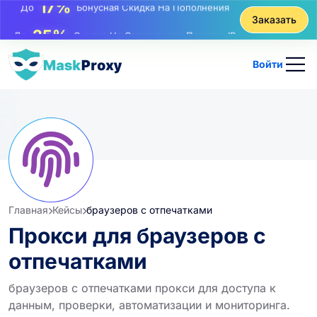
25%
Заказать
До
Скидка На Статические Покупки IP
81%
До
Скидка На Чередующиеся Покупки IP
Войти
Главная
Кейсы
браузеров с отпечатками
Прокси для браузеров с
отпечатками
браузеров с отпечатками прокси для доступа к
данным, проверки, автоматизации и мониторинга.