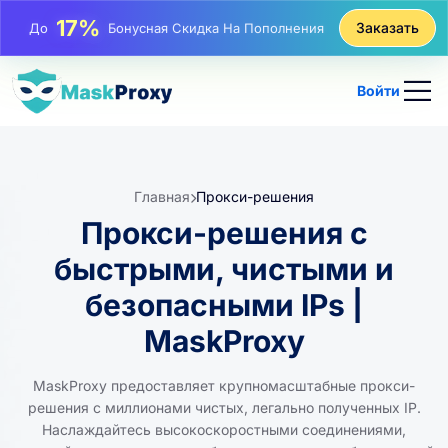
17%
Заказать
До
Бонусная Скидка На Пополнения
25%
До
Скидка На Статические Покупки IP
Войти
81%
До
Скидка На Чередующиеся Покупки IP
Главная
Прокси-решения
Прокси-решения с
быстрыми, чистыми и
безопасными IPs |
MaskProxy
MaskProxy предоставляет крупномасштабные прокси-
решения с миллионами чистых, легально полученных IP.
Наслаждайтесь высокоскоростными соединениями,