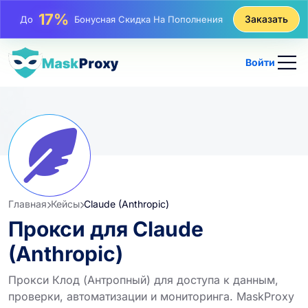
25%
Заказать
До
Скидка На Статические Покупки IP
81%
До
Скидка На Чередующиеся Покупки IP
Войти
Главная
Кейсы
Claude (Anthropic)
Прокси для Claude
(Anthropic)
Прокси Клод (Антропный) для доступа к данным,
проверки, автоматизации и мониторинга. MaskProxy