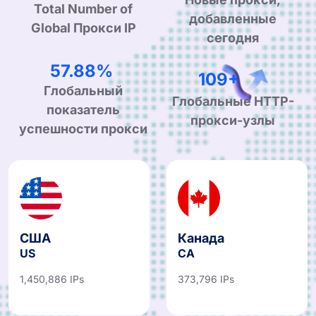
Total Number of
добавленные
Global Прокси IP
сегодня
98.52%
187+
Глобальный
Глобальные HTTP-
показатель
прокси-узлы
успешности прокси
США
Канада
US
CA
1,450,886 IPs
373,796 IPs