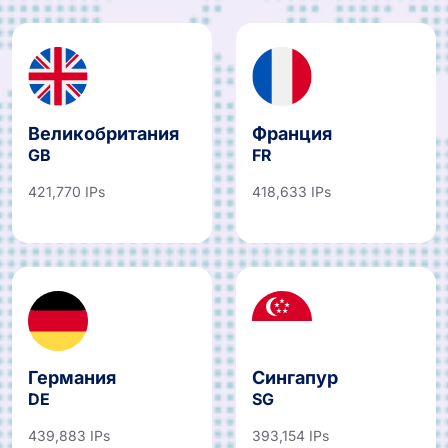
Великобритания
Франция
GB
FR
421,770 IPs
418,633 IPs
Германия
Сингапур
DE
SG
439,883 IPs
393,154 IPs