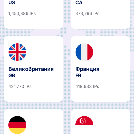
US
CA
1,450,886 IPs
373,796 IPs
Великобритания
Франция
GB
FR
421,770 IPs
418,633 IPs