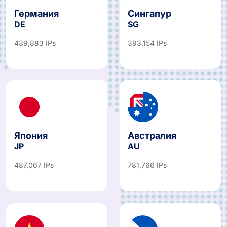
Германия
Сингапур
DE
SG
439,883 IPs
393,154 IPs
Япония
Австралия
JP
AU
487,067 IPs
781,766 IPs