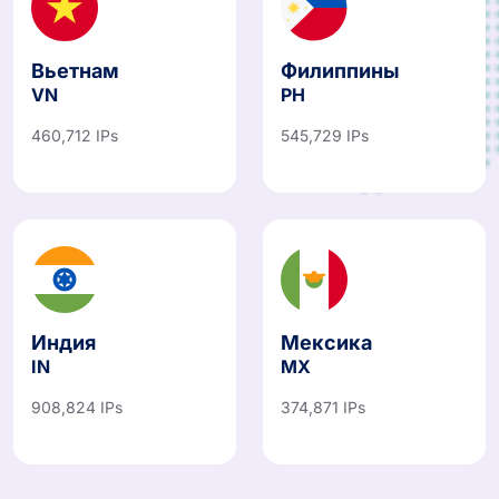
Вьетнам
Филиппины
VN
PH
460,712 IPs
545,729 IPs
Индия
Мексика
IN
MX
908,824 IPs
374,871 IPs