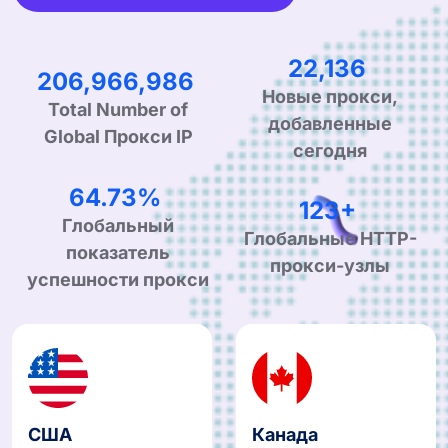
34,161
319,393,497
Новые прокси,
Total Number of
добавленные
Global Прокси IP
сегодня
99.90%
190+
Глобальный
Глобальные HTTP-
показатель
прокси-узлы
успешности прокси
США
Канада