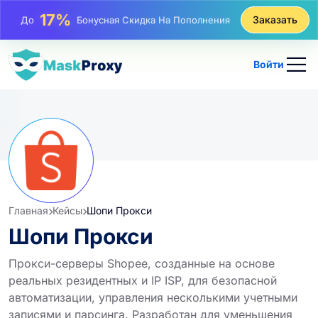
25%
Заказать
До
Скидка На Статические Покупки IP
81%
До
Скидка На Чередующиеся Покупки IP
Войти
Главная
Кейсы
Шопи Прокси
Шопи Прокси
Прокси-серверы Shopee, созданные на основе
реальных резидентных и IP ISP, для безопасной
автоматизации, управления несколькими учетными
записями и парсинга. Разработан для уменьшения