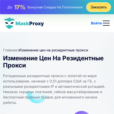
17%
Заказать
До
Бонусная Скидка На Пополнения
25%
До
Скидка На Статические Покупки IP
Войти
81%
До
Скидка На Чередующиеся Покупки IP
Главная
Изменение цен на резидентные прокси
Изменение Цен На Резидентные
Прокси
Ротационные резидентные прокси с оплатой по мере
использования, начиная с 0,51 доллара США за ГБ, с
реальными резидентными IP и автоматической ротацией.
Никаких скрытых платежей, гибкое масштабирование и
бесплатный пробный трафик для мгновенного начала
работы.