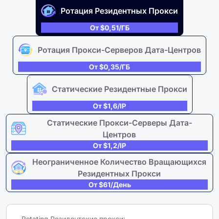
Ротация Резидентных Прокси
От $0,51/ГБ
Ротация Прокси-Серверов Дата-Центров
От $0,35/ГБ
Статические Резидентные Прокси
От $1,6/IP
Статические Прокси-Серверы Дата-
Центров
От $1,2/IP
Неограниченное Количество Вращающихся
Резидентных Прокси
От $61/день
Rotating Резидентские прокси: