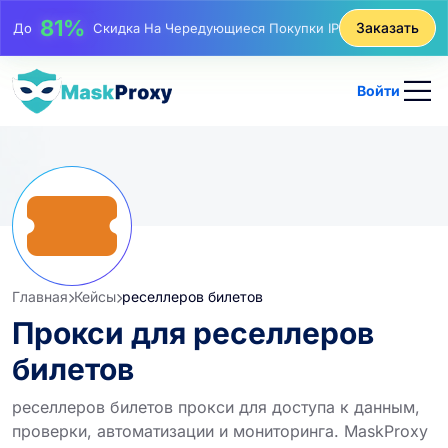
25%
До
Скидка На Статические Покупки IP
Заказать
81%
До
Скидка На Чередующиеся Покупки IP
Войти
Главная
Кейсы
реселлеров билетов
Прокси для реселлеров
билетов
реселлеров билетов прокси для доступа к данным,
проверки, автоматизации и мониторинга. MaskProxy