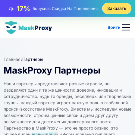
17%
Заказать
До
Бонусная Скидка На Пополнения
25%
До
Скидка На Статические Покупки IP
Войти
81%
До
Скидка На Чередующиеся Покупки IP
Главная
Партнеры
MaskProxy Партнеры
Наши партнеры представляют разные отрасли, но
разделяют одни и те же ценности: доверие, инновации и
сотрудничество. Будь то бренды, реселлеры или творческие
группы, каждый партнер играет важную роль в глобальной
прокси-экосистеме MaskProxy. Вместе мы исследуем новые
возможности, строим ценные связи и даем друг другу
возможности для достижения долгосрочного роста.
Партнерство в MaskProxy — это не просто бизнес, это
общее видение инноваций и формирования будущего