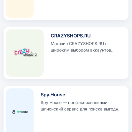
отпечатков пальцев устройства и
технологией защиты от отслеживания.
Попробуйте MuВойти БЕСПЛАТНО
сегодня!
CRAZYSHOPS.RU
Магазин CRAZYSHOPS.RU с
широким выбором аккаунтов
социальных сетей, сайтов
знакомств, виртуальных серверов,
игр и купонов
Spy.House
Spy House — профессиональный
шпионский сервис для поиска выгодных
рекламных креативов, воронок и
офферов в форматах Facebook, TikTok,
Push и Inpage. Промокод —