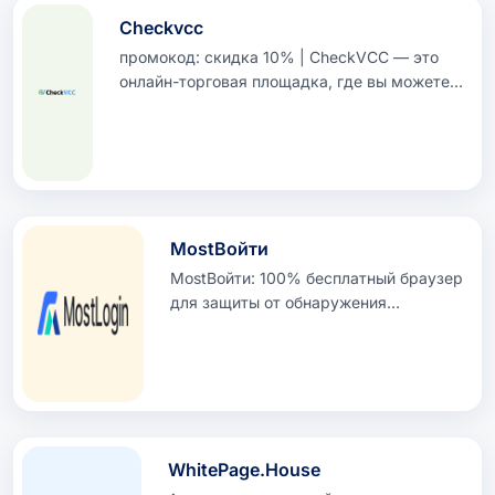
Checkvcc
промокод: скидка 10% | CheckVCC — это
онлайн-торговая площадка, где вы можете
найти проверенные аккаунты в социальных
сетях и цифровые аккаунты, а также
виртуальные кредитные карты (VCC) и
другие цифровые услуги. Независимо от
того, являетесь ли вы частным лицом,
влиятельным лицом, маркетологом или
MostВойти
бизнесом, CheckVCC предоставляет
готовые онлайн-ресурсы, которые помогут
MostВойти: 100% бесплатный браузер
вам управлять своим цифровым
для защиты от обнаружения
присутствием и расширять его.
(облачный телефон + бесплатная
интеграция API + система
синхронизации + совместная работа
в команде)
WhitePage.House