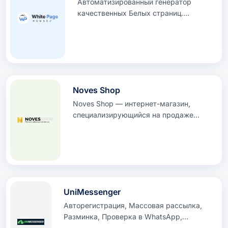
Автоматизированный генератор
качественных Белых страниц.
Создавайте соответствующие
требованиям сайты за считанные
секунды, чтобы пройти модерацию
рекламной сети.
Noves Shop
Noves Shop — интернет-магазин,
специализирующийся на продаже
аккаунтов для социальных сетей и
сервисов. В нашей подборке аккаунты
для ВК, Instagram, Facebook, Twitter,
Telegram и других платформ.
UniMessenger
Авторегистрация, Массовая рассылка,
Разминка, Проверка в WhatsApp,
Instagram и других платформах через