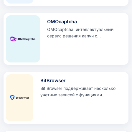
MASKPROXY30
(https://spy.house/qr/MASKPROXY30)
OMOcaptcha
OMOcaptcha: интеллектуальный
сервис решения капчи с
вероятностью успеха 99%,
предназначенный для эффективной
автоматизации ботов и сбора
данных.
BitBrowser
Bit Browser поддерживает несколько
учетных записей с функциями
антиассоциации, включая управление
несколькими учетными записями
TK/FB/X/INS..., синхронизацию окон +
RPA + API и 10 бесплатных сред на
постоянной основе.