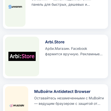
панель для быстрых, дешевых и
качественных услуг в социальных сетях.
Покупайте Facebook, Instagram, YouTube,
TikTok и другие маркетинговые услуги с
мгновенной доставкой, круглосуточной
поддержкой и самыми низкими ценами
для реселлеров.
Arbi.Store
Арби.Магазин. Facebook
фармится вручную. Рекламные
аккаунты и продукты Kings для
партнерских маркетологов.
MuВойти Antidetect Browser
Оставайтесь незамеченными с MuВойти
— ведущим браузером с защитой от
обнаружения с реальной эмуляцией