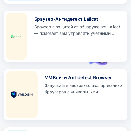
Браузер-Антидетект Lalicat
Браузер с защитой от обнаружения Lalicat
— помогает вам управлять учетными
записями с несколькими входами в
систему с помощью нескольких профилей
браузера с виртуальными отпечатками
пальцев, не допуская распознавания и
блокировки, загружать программное
обеспечение и получать бесплатные
VMВойти Antidetect Browser
трехдневные пробные версии прямо
сейчас.
Запускайте несколько изолированных
браузеров с уникальными
отпечатками пальцев для безопасного
управления несколькими учетными
записями. Доступна бесплатный тест.