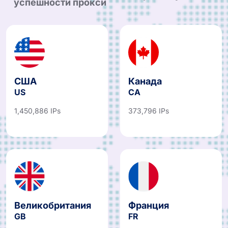
успешности прокси
США
Канада
US
CA
1,450,886 IPs
373,796 IPs
Великобритания
Франция
GB
FR