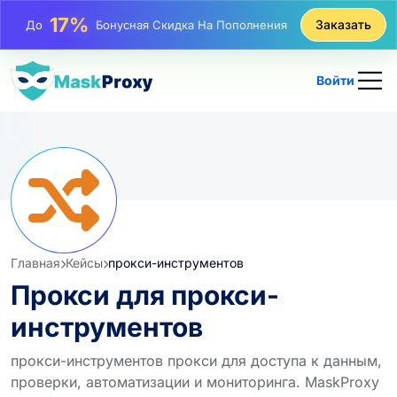
25%
Заказать
До
Скидка На Статические Покупки IP
81%
До
Скидка На Чередующиеся Покупки IP
Войти
Главная
Кейсы
прокси-инструментов
Прокси для прокси-
инструментов
прокси-инструментов прокси для доступа к данным,
проверки, автоматизации и мониторинга. MaskProxy