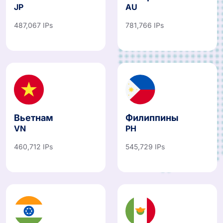
JP
AU
487,067 IPs
781,766 IPs
Вьетнам
Филиппины
VN
PH
460,712 IPs
545,729 IPs