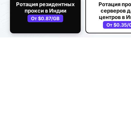
Ротация резидентных
Ротация пр
прокси в Индии
серверов д
центров в 
От
$0.87
/GB
От
$0.35
/
Резидентные прокси
5GB
-
$9
Прокси-серве
IN маркетинговые исследования
Парсинг веб-ст
проверка рекламы (IN region)
Ценовая аналитик
Настоящие жилые дома в Индии IP с ротацией 
идеально подходит для автоматизации электр
сетями IN, тестирования локализации и сред 
американских домашних IP.
Протоколы:
HTTP, SOCKS5