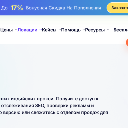
25%
До
Скидка На Статические Покупки IP
Заказат
81%
До
Скидка На Чередующиеся Покупки IP
Цены
Локации
Кейсы
Помощь
Ресурсы
Беспл
ных индийских прокси. Получите доступ к
, отслеживания SEO, проверки рекламы и
 версию или свяжитесь с отделом продаж для