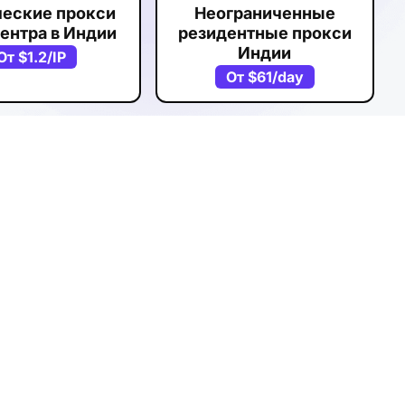
ческие прокси
Неограниченные
ентра в Индии
резидентные прокси
Индии
От
$1.2
/IP
От
$61
/day
->
ция резидентных прокси в Индии
87
/GB
аказать