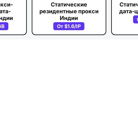
окси-
Статические
Стати
ата-
резидентные прокси
дата-ц
Индии
Индии
GB
От
$1.6
/IP
ры для дата-центров
10GB
-
$5
раниц с геотаргетингом
IN SERP tracking
Рота
а
Данные о розничной торговле и запасах
От
$0.
по сеансам или по времени. Надежный и
онной коммерции IN, управления социальными
З
антиблокировки, требующих аутентичных