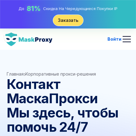
17%
До
Бонусная Скидка На Пополнения
25%
Заказать
До
Скидка На Статические Покупки IP
81%
До
Скидка На Чередующиеся Покупки IP
Войти
Главная
Корпоративные прокси-решения
Контакт
МаскаПрокси
Мы здесь, чтобы
помочь 24/7