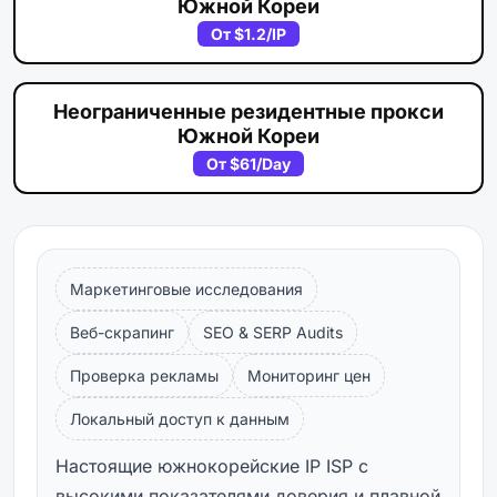
Южной Кореи
От
$1.2
/IP
Неограниченные резидентные прокси
Южной Кореи
От
$61
/Day
Маркетинговые исследования
Веб-скрапинг
SEO & SERP Audits
Проверка рекламы
Мониторинг цен
Локальный доступ к данным
Настоящие южнокорейские IP ISP с
высокими показателями доверия и плавной