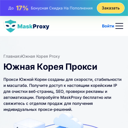
25%
Заказать
До
Скидка На Статические Покупки IP
81%
До
Скидка На Чередующиеся Покупки IP
Войти
Главная
Южная Корея Proxy
Южная Корея Прокси
Прокси Южной Кореи созданы для скорости, стабильности
и масштаба. Получите доступ к настоящим корейским IP
для очистки веб-страниц, SEO, проверки рекламы и
автоматизации. Попробуйте MaskProxy бесплатно или
свяжитесь с отделом продаж для получения
индивидуальных прокси-решений.