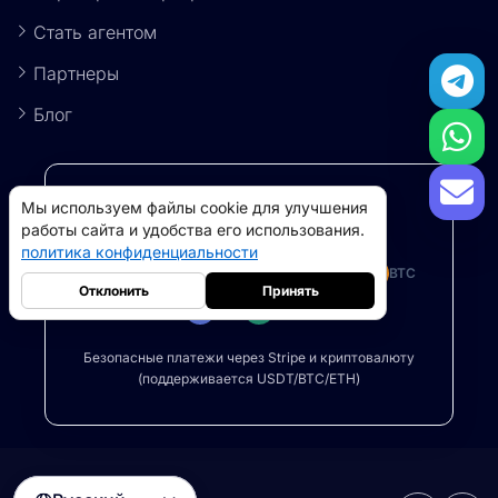
Стать агентом
Партнеры
Блог
Способы оплаты
Мы используем файлы cookie для улучшения
работы сайта и удобства его использования.
политика конфиденциальности
BTC
BTC
Отклонить
Принять
ETH
USDT
Безопасные платежи через Stripe и криптовалюту
(поддерживается USDT/BTC/ETH)
Резидентные прокси
5GB
-
$9
Прокси-серверы для дата-центров
10GB
-
$5
->
Русский
