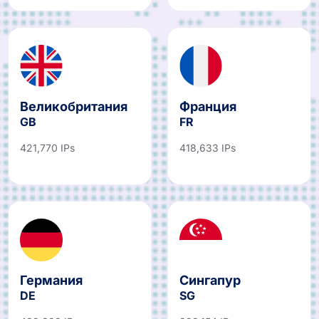
Великобритания
Франция
GB
FR
421,770 IPs
418,633 IPs
Германия
Сингапур
DE
SG
439,883 IPs
393,154 IPs