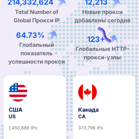
330,760,223
18,848
Total Number of
Новые прокси
Global Прокси IP
добавлены сегодня
99.90%
190+
Глобальный
Глобальные HTTP-
показатель
прокси-узлы
успешности прокси
США
Канада
US
CA
1,450,886 IPs
373,796 IPs