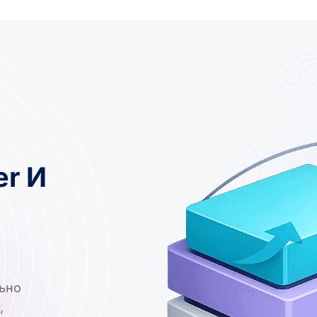
er И
ьно
,