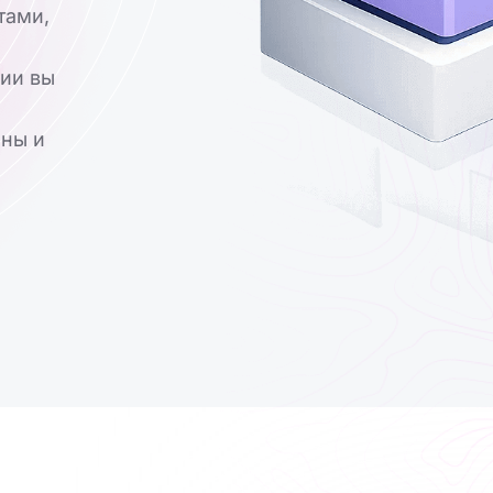
тами,
ции вы
аны и