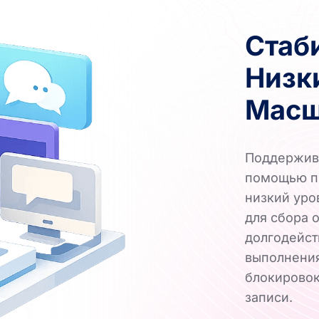
Стаб
Низк
Масш
Поддержива
помощью пр
низкий уро
для сбора 
долгодейс
выполнения
блокировок
записи.