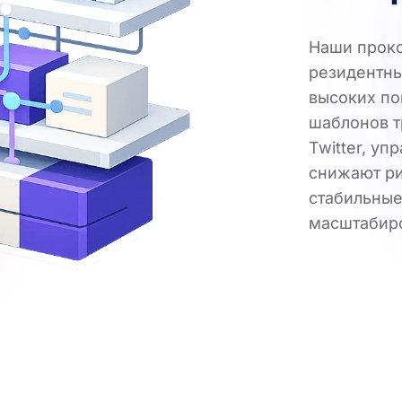
Наши прокс
резидентны
высоких по
шаблонов т
Twitter, уп
снижают ри
стабильные
масштабир