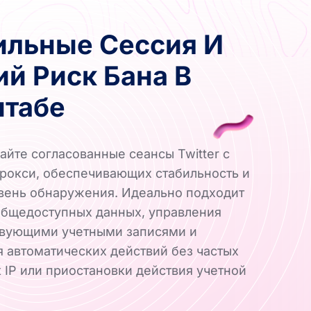
ильные Сессия И
ий Риск Бана В
табе
йте согласованные сеансы Twitter с
окси, обеспечивающих стабильность и
вень обнаружения. Идеально подходит
общедоступных данных, управления
твующими учетными записями и
 автоматических действий без частых
 IP или приостановки действия учетной