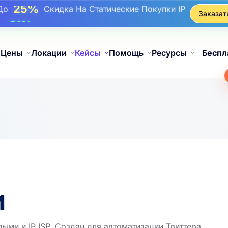
17%
До
Бонусная Скидка На Пополнения
Заказат
25%
До
Скидка На Статические Покупки IP
81%
До
Скидка На Чередующиеся Покупки IP
Цены
Локации
Кейсы
Помощь
Ресурсы
Беспл
и
ми и IP ISP. Создан для автоматизации Твиттера,