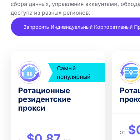
сбора данных, управления аккаунтами, обход
доступа из разных регионов.
Запросить Индивидуальный Корпоративный П
Самый
популярный
Ротационные
Рота
резидентские
прок
прокси
$
От
$0.87