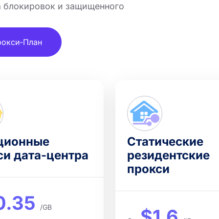
а блокировок и защищенного
рокси-План
ционные
Статические
си дата-центра
резидентские
прокси
0.35
/GB
$1.6