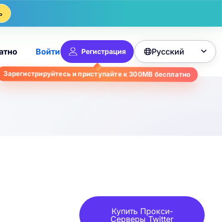
ь
Русский
атно
Войти
Регистрация

Зарегистрируйтесь и приступайте к
300MB
бесплатно
Купить Прокси-
Серверы Twitter