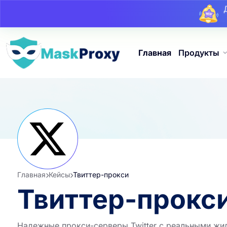
Главная
Продукты
Главная
Кейсы
Твиттер-прокси
Твиттер-прокс
Надежные прокси-серверы Twitter с реальными жилы