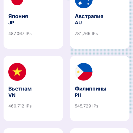
Япония
Австралия
JP
AU
487,067 IPs
781,766 IPs
Вьетнам
Филиппины
VN
PH
460,712 IPs
545,729 IPs