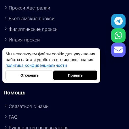
Япония Прокси
Прокси Австралии
Вьетнамские прокси
Филиппинские прокси
Индия прокси
Мы используем файлы cookie для улучшения
работы сайта и удобства его использования.
Мексиканские прокси
политика конфиденциальности
Гонконгские прокси
Отклонить
Принять
Все страны и регионы
Помощь
Резидентные прокси
5GB
-
$9
Прокси-серверы для дата-центров
10GB
-
$5
Связаться с нами
->
FAQ