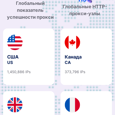
99.90%
190+
Глобальный
Глобальные HTTP-
показатель
прокси-узлы
успешности прокси
США
Канада
US
CA
1,450,886 IPs
373,796 IPs