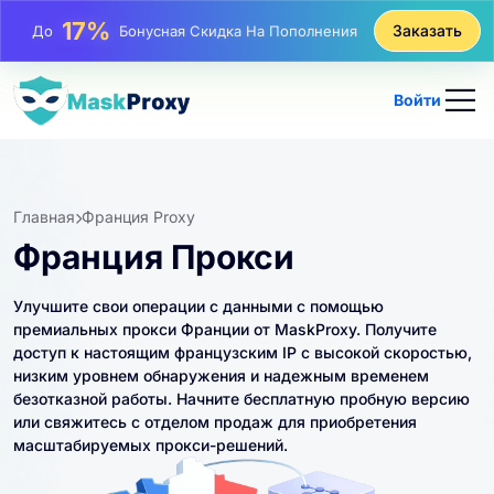
25%
Заказать
До
Скидка На Статические Покупки IP
81%
До
Скидка На Чередующиеся Покупки IP
Войти
Главная
Франция Proxy
Франция Прокси
Улучшите свои операции с данными с помощью
премиальных прокси Франции от MaskProxy. Получите
доступ к настоящим французским IP с высокой скоростью,
низким уровнем обнаружения и надежным временем
безотказной работы. Начните бесплатную пробную версию
или свяжитесь с отделом продаж для приобретения
масштабируемых прокси-решений.