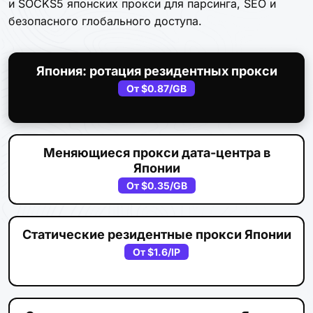
и SOCKS5 японских прокси для парсинга, SEO и
безопасного глобального доступа.
Япония: ротация резидентных прокси
От
$0.87
/GB
Меняющиеся прокси дата-центра в
Японии
От
$0.35
/GB
Статические резидентные прокси Японии
От
$1.6
/IP