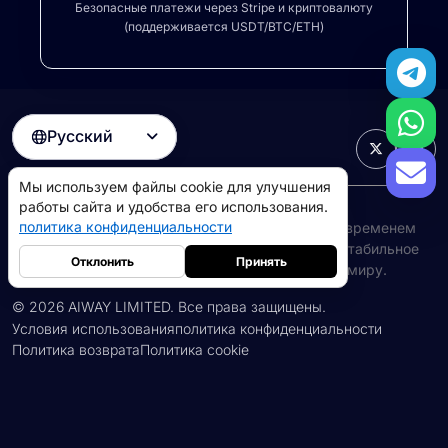
Безопасные платежи через Stripe и криптовалюту
(поддерживается USDT/BTC/ETH)
Русский

Мы используем файлы cookie для улучшения
работы сайта и удобства его использования.
У MaskProxy большая сеть быстрых
политика конфиденциальности
Ротация резидентных прокси
и ISP Прокси с временем
безотказной работы 99 %, обеспечивающие стабильное
Отклонить
Принять
высокоскоростное соединение по всему миру.
©
2026
AIWAY LIMITED. Все права защищены.
Условия использования
политика конфиденциальности
Политика возврата
Политика cookie
Резидентные прокси
5GB
-
$9
Прокси-серверы для дата-центров
10GB
-
$5
->