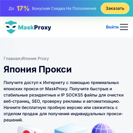
25%
Заказать
До
Скидка На Статические Покупки IP
81%
До
Скидка На Чередующиеся Покупки IP
Войти
Главная
Япония Proxy
Япония Прокси
Получите доступ к Интернету с помощью премиальных
японских прокси от MaskProxy. Получите быстрые и
стабильные резидентные и IP SOCKS5 файлы для очистки
веб-страниц, SEO, проверку рекламы и автоматизацию.
Начните бесплатную пробную версию или свяжитесь с
отделом продаж для получения индивидуальных прокси-
решений.