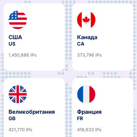
США
Канада
US
CA
1,450,886 IPs
373,796 IPs
Великобритания
Франция
GB
FR
421,770 IPs
418,633 IPs