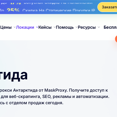
17%
До
Бонусная Скидка На Пополнения
Заказат
25%
До
Скидка На Статические Покупки IP
81%
До
Скидка На Чередующиеся Покупки IP
Цены
Локации
Кейсы
Помощь
Ресурсы
Беспл
тида
кси Антарктида от MaskProxy. Получите доступ к
для веб-скрапинга, SEO, рекламы и автоматизации.
ь с отделом продаж сегодня.