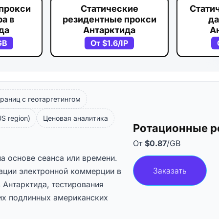
прокси
Статические
Стати
а в
резидентные прокси
да
да
Антарктида
А
GB
От
$1.6
/IP
раниц с геотаргетингом
S region)
Ценовая аналитика
Ротационные р
От
$0.87
/GB
на основе сеанса или времени.
Заказать
ации электронной коммерции в
 Антарктида, тестирования
их подлинных американских