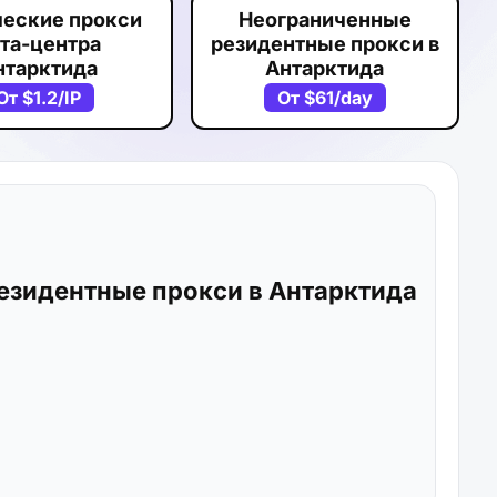
ческие прокси
Неограниченные
та-центра
резидентные прокси в
нтарктида
Антарктида
От
$1.2
/IP
От
$61
/day
езидентные прокси в Антарктида