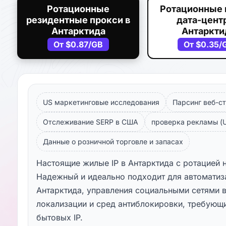
Ротационные
Ротационные 
резидентные прокси в
дата-центр
Антарктида
Антаркти
От
$0.87
/GB
От
$0.35
/
US маркетинговые исследования
Парсинг веб-ст
Отслеживание SERP в США
проверка рекламы (U
Данные о розничной торговле и запасах
Настоящие жилые IP в Антарктида с ротацией 
Надежный и идеально подходит для автоматиз
Антарктида, управления социальными сетями в
локализации и сред антиблокировки, требующ
бытовых IP.