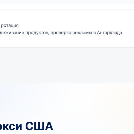
я ротация
слеживание продуктов, проверка рекламы в Антарктида
окси США