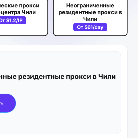
ческие прокси
Неограниченные
-центра Чили
резидентные прокси в
Чили
От
$1.2
/IP
От
$61
/day
нные резидентные прокси в Чили
ть