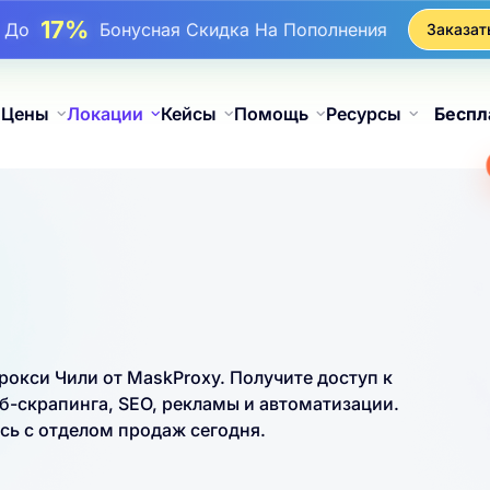
25%
До
Скидка На Статические Покупки IP
Заказат
81%
До
Скидка На Чередующиеся Покупки IP
Цены
Локации
Кейсы
Помощь
Ресурсы
Беспл
кси Чили от MaskProxy. Получите доступ к
б-скрапинга, SEO, рекламы и автоматизации.
ь с отделом продаж сегодня.