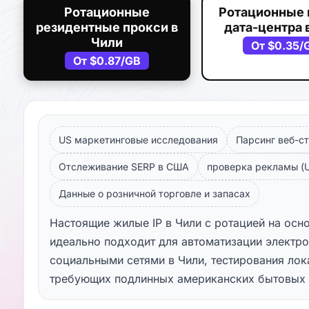
Ротационные
Ротационные 
резидентные прокси в
дата-центра 
Чили
От
$0.35
/
От
$0.87
/GB
US маркетинговые исследования
Парсинг веб-ст
Отслеживание SERP в США
проверка рекламы (U
Данные о розничной торговле и запасах
Настоящие жилые IP в Чили с ротацией на осн
идеально подходит для автоматизации электр
социальными сетями в Чили, тестирования лок
требующих подлинных американских бытовых 