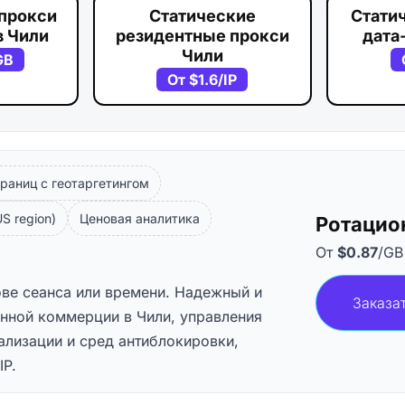
прокси
Статические
Стати
в Чили
резидентные прокси
дата
Чили
GB
От
$1.6
/IP
раниц с геотаргетингом
S region)
Ценовая аналитика
Ротацио
От
$0.87
/GB
ове сеанса или времени. Надежный и
Заказа
онной коммерции в Чили, управления
ализации и сред антиблокировки,
IP.