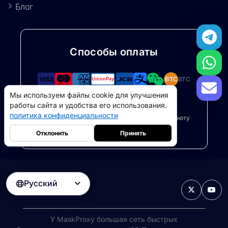
Блог
Способы оплаты
BTC
BTC
Мы используем файлы cookie для улучшения
ETH
USDT
работы сайта и удобства его использования.
политика конфиденциальности
Безопасные платежи через Stripe и криптовалюту
(поддерживается USDT/BTC/ETH)
Отклонить
Принять
Русский

Резидентные прокси
5GB
-
$9
Прокси-серверы для дата-центров
10GB
-
$5
->
У MaskProxy большая сеть быстрых