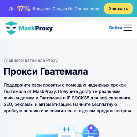
25%
Заказать
До
Скидка На Статические Покупки IP
81%
До
Скидка На Чередующиеся Покупки IP
Войти
Главная
Гватемала Proxy
Прокси Гватемала
Поддержите свои проекты с помощью надежных прокси
Гватемала от MaskProxy. Получите доступ к реальным
жилым домам в Гватемала и IP SOCKS5 для веб-скрапинга,
SEO, рекламы и автоматизации. Начните бесплатную
пробную версию или свяжитесь с отделом продаж сегодня.