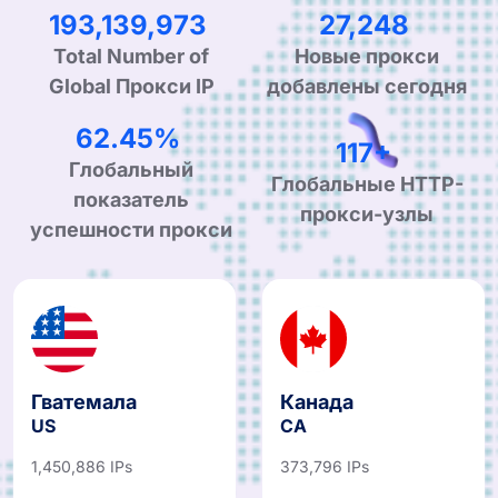
308,953,339
43,588
Total Number of
Новые прокси
Global Прокси IP
добавлены сегодня
99.90%
190+
Глобальный
Глобальные HTTP-
показатель
прокси-узлы
успешности прокси
Гватемала
Канада
US
CA
1,450,886 IPs
373,796 IPs