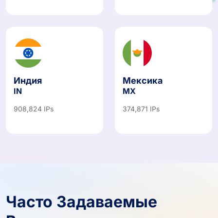
460,712 IPs
545,729 IPs
Индия
Мексика
IN
MX
908,824 IPs
374,871 IPs