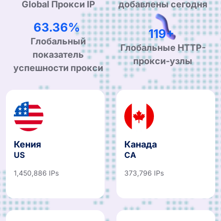
Total Number of
добавлены сегодня
Global Прокси IP
99.90%
190+
Глобальный
Глобальные HTTP-
показатель
прокси-узлы
успешности прокси
Кения
Канада
US
CA
1,450,886 IPs
373,796 IPs