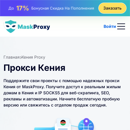
25%
Заказать
До
Скидка На Статические Покупки IP
81%
До
Скидка На Чередующиеся Покупки IP
Войти
Главная
Кения Proxy
Прокси Кения
Поддержите свои проекты с помощью надежных прокси
Кения от MaskProxy. Получите доступ к реальным жилым
домам в Кения и IP SOCKS5 для веб-скрапинга, SEO,
рекламы и автоматизации. Начните бесплатную пробную
версию или свяжитесь с отделом продаж сегодня.