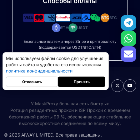
Способы оплаты
BTC
BTC
ETH
USDT
Безопасные платежи через Stripe и криптовалюту
Мы используем файлы cookie для улучшения
(поддерживается USDT/BTC/ETH)
работы сайта и удобства его использования.
политика конфиденциальности
Отклонить
Принять
Русский

Резидентные прокси
5GB
-
$9
У MaskProxy большая сеть быстрых
Прокси-серверы для дата-центров
10GB
-
$5
Ротация резидентных прокси
и ISP Прокси с временем
безотказной работы 99 %, обеспечивающие стабильное
->
высокоскоростное соединение по всему миру.