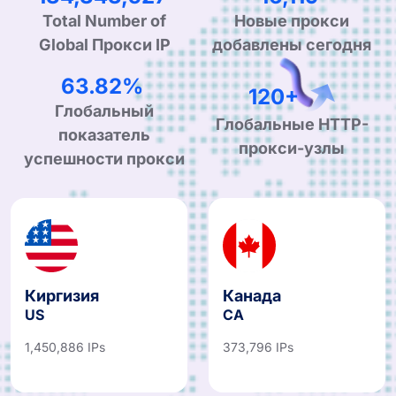
Total Number of
Новые прокси
Global Прокси IP
добавлены сегодня
99.90%
190+
Глобальный
Глобальные HTTP-
показатель
прокси-узлы
успешности прокси
Киргизия
Канада
US
CA
1,450,886 IPs
373,796 IPs