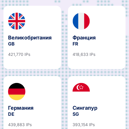
Великобритания
Франция
GB
FR
421,770 IPs
418,633 IPs
Германия
Сингапур
DE
SG
439,883 IPs
393,154 IPs