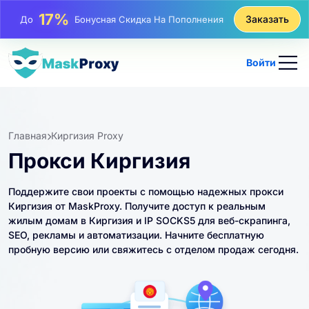
25%
Заказать
До
Скидка На Статические Покупки IP
81%
До
Скидка На Чередующиеся Покупки IP
Войти
Главная
Киргизия Proxy
Прокси Киргизия
Поддержите свои проекты с помощью надежных прокси
Киргизия от MaskProxy. Получите доступ к реальным
жилым домам в Киргизия и IP SOCKS5 для веб-скрапинга,
SEO, рекламы и автоматизации. Начните бесплатную
пробную версию или свяжитесь с отделом продаж сегодня.