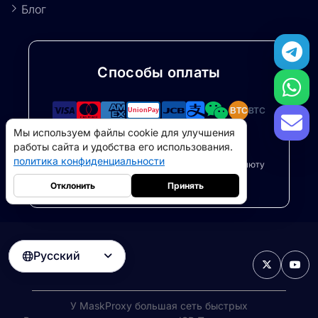
Блог
Способы оплаты
BTC
BTC
Мы используем файлы cookie для улучшения
ETH
USDT
работы сайта и удобства его использования.
политика конфиденциальности
Безопасные платежи через Stripe и криптовалюту
(поддерживается USDT/BTC/ETH)
Отклонить
Принять
Русский

Резидентные прокси
5GB
-
$9
Прокси-серверы для дата-центров
10GB
-
$5
->
У MaskProxy большая сеть быстрых