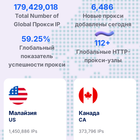
302,505,571
10,936
Total Number of
Новые прокси
Global Прокси IP
добавлены сегодня
99.90%
190+
Глобальный
Глобальные HTTP-
показатель
прокси-узлы
успешности прокси
Малайзия
Канада
US
CA
1,450,886 IPs
373,796 IPs