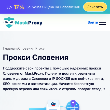
25%
Заказать
До
Скидка На Статические Покупки IP
81%
До
Скидка На Чередующиеся Покупки IP
Войти
Главная
Словения Proxy
Прокси Словения
Поддержите свои проекты с помощью надежных прокси
Словения от MaskProxy. Получите доступ к реальным
жилым домам в Словения и IP SOCKS5 для веб-скрапинга,
SEO, рекламы и автоматизации. Начните бесплатную
пробную версию или свяжитесь с отделом продаж сегодня.