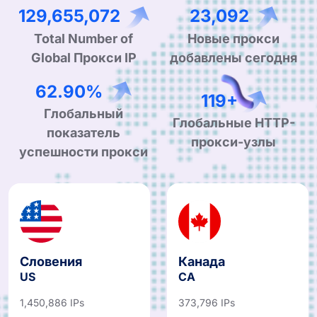
205,895,079
36,671
Total Number of
Новые прокси
Global Прокси IP
добавлены сегодня
99.90%
190+
Глобальный
Глобальные HTTP-
показатель
прокси-узлы
успешности прокси
Словения
Канада
US
CA
1,450,886 IPs
373,796 IPs