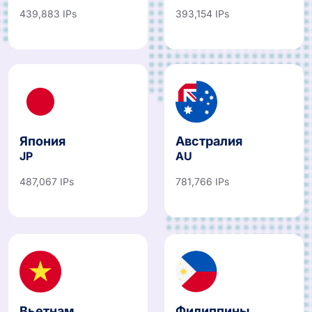
439,883 IPs
393,154 IPs
Япония
Австралия
JP
AU
487,067 IPs
781,766 IPs
Вьетнам
Филиппины