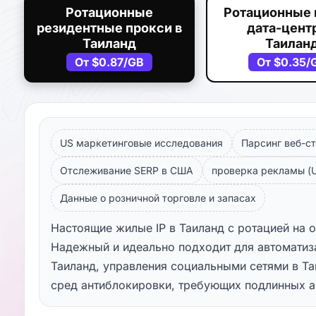
Ротационные
Ротационные 
резидентные прокси в
дата-центр
Таиланд
Таилан
От
$0.87
/GB
От
$0.35
/
US маркетинговые исследования
Парсинг веб-ст
Отслеживание SERP в США
проверка рекламы (U
Данные о розничной торговле и запасах
Настоящие жилые IP в Таиланд с ротацией на 
Надежный и идеально подходит для автоматиз
Таиланд, управления социальными сетями в Та
сред антиблокировки, требующих подлинных а