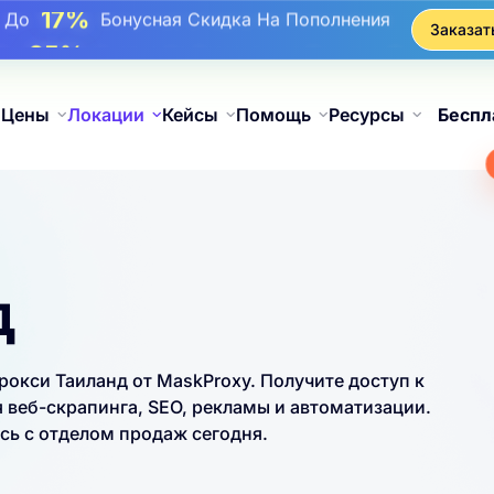
17%
До
Бонусная Скидка На Пополнения
Заказат
25%
До
Скидка На Статические Покупки IP
81%
До
Скидка На Чередующиеся Покупки IP
Цены
Локации
Кейсы
Помощь
Ресурсы
Беспл
д
кси Таиланд от MaskProxy. Получите доступ к
 веб-скрапинга, SEO, рекламы и автоматизации.
ь с отделом продаж сегодня.