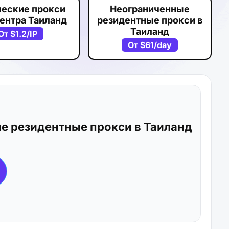
ческие прокси
Неограниченные
ентра Таиланд
резидентные прокси в
Таиланд
От
$1.2
/IP
От
$61
/day
е резидентные прокси в Таиланд