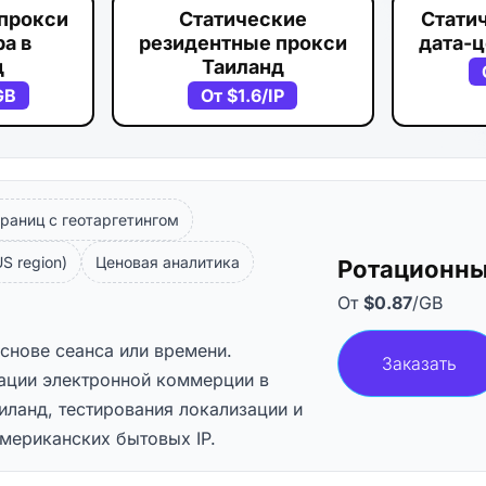
прокси
Статические
Стати
а в
резидентные прокси
дата-ц
д
Таиланд
GB
От
$1.6
/IP
раниц с геотаргетингом
S region)
Ценовая аналитика
Ротационны
От
$0.87
/GB
основе сеанса или времени.
Заказать
ации электронной коммерции в
иланд, тестирования локализации и
мериканских бытовых IP.