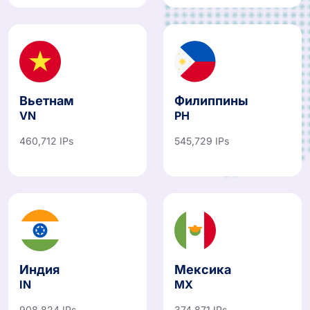
Вьетнам
Филиппины
VN
PH
460,712 IPs
545,729 IPs
Индия
Мексика
IN
MX
908,824 IPs
374,871 IPs