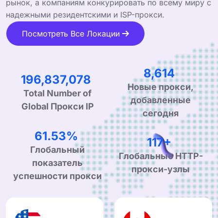
рынок, а компаниям конкурировать по всему миру с
надежными резидентскими и ISP-прокси.
Посмотреть Все Локации
13,985
317,186,821
Новые прокси,
Total Number of
добавленные
Global Прокси IP
сегодня
99.90%
190+
Глобальный
Глобальные HTTP-
показатель
прокси-узлы
успешности прокси