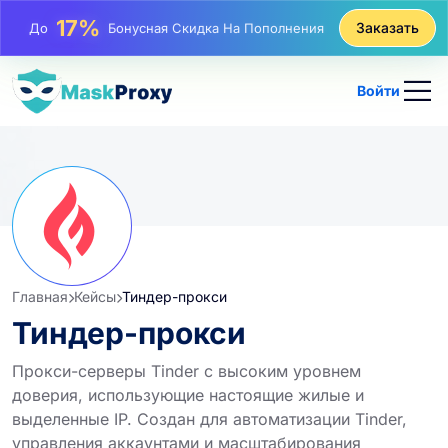
25%
Заказать
До
Скидка На Статические Покупки IP
81%
До
Скидка На Чередующиеся Покупки IP
Войти
Главная
Кейсы
Тиндер-прокси
Тиндер-прокси
Прокси-серверы Tinder с высоким уровнем
доверия, использующие настоящие жилые и
выделенные IP. Создан для автоматизации Tinder,
управления аккаунтами и масштабирования