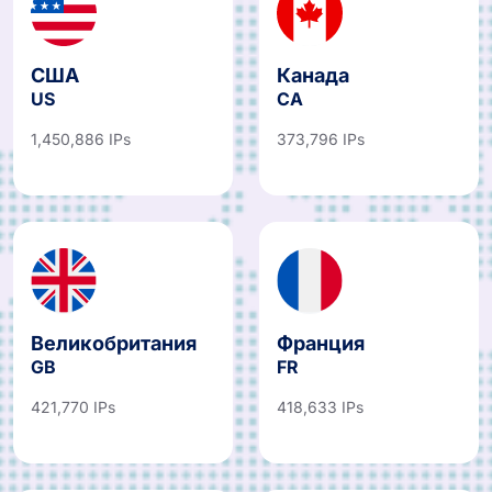
США
Канада
US
CA
1,450,886 IPs
373,796 IPs
Великобритания
Франция
GB
FR
421,770 IPs
418,633 IPs