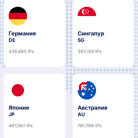
Германия
Сингапур
DE
SG
439,883 IPs
393,154 IPs
Япония
Австралия
JP
AU
487,067 IPs
781,766 IPs