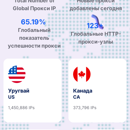
Total Number of
Новые прокси
Global Прокси IP
добавлены сегодня
99.90%
190+
Глобальный
Глобальные HTTP-
показатель
прокси-узлы
успешности прокси
Уругвай
Канада
US
CA
1,450,886 IPs
373,796 IPs