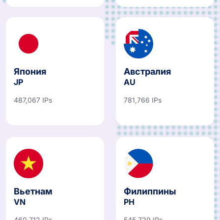
Япония
Австралия
JP
AU
487,067 IPs
781,766 IPs
Вьетнам
Филиппины
VN
PH
460,712 IPs
545,729 IPs