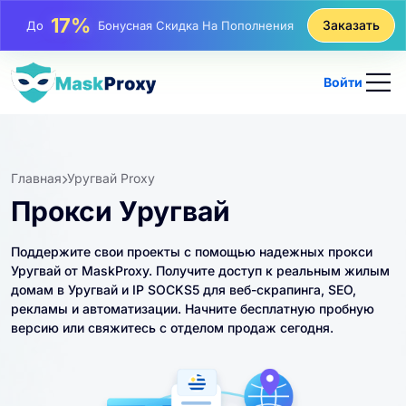
25%
Заказать
До
Скидка На Статические Покупки IP
81%
До
Скидка На Чередующиеся Покупки IP
Войти
Главная
Уругвай Proxy
Прокси Уругвай
Поддержите свои проекты с помощью надежных прокси
Уругвай от MaskProxy. Получите доступ к реальным жилым
домам в Уругвай и IP SOCKS5 для веб-скрапинга, SEO,
рекламы и автоматизации. Начните бесплатную пробную
версию или свяжитесь с отделом продаж сегодня.