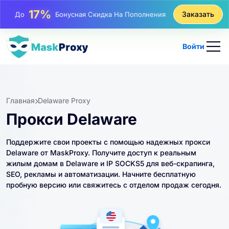
25%
Заказать
До
Скидка На Статические Покупки IP
81%
До
Скидка На Чередующиеся Покупки IP
Войти
Главная
Delaware Proxy
Прокси Delaware
Поддержите свои проекты с помощью надежных прокси
Delaware от MaskProxy. Получите доступ к реальным
жилым домам в Delaware и IP SOCKS5 для веб-скрапинга,
SEO, рекламы и автоматизации. Начните бесплатную
пробную версию или свяжитесь с отделом продаж сегодня.