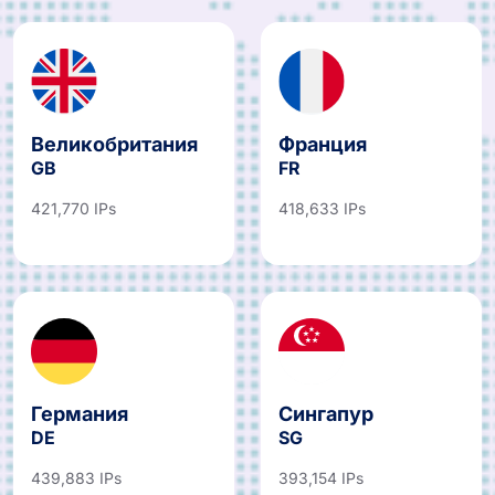
Великобритания
Франция
GB
FR
421,770 IPs
418,633 IPs
Германия
Сингапур
DE
SG
439,883 IPs
393,154 IPs